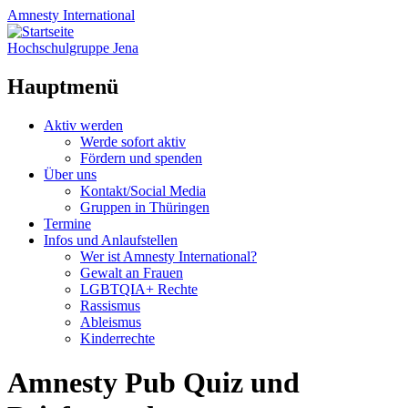
Amnesty
International
Hochschulgruppe Jena
Hauptmenü
Zum
Aktiv werden
Inhalt
Werde sofort aktiv
springen
Fördern und spenden
Über uns
Kontakt/Social Media
Gruppen in Thüringen
Termine
Infos und Anlaufstellen
Wer ist Amnesty International?
Gewalt an Frauen
LGBTQIA+ Rechte
Rassismus
Ableismus
Kinderrechte
Amnesty Pub Quiz und