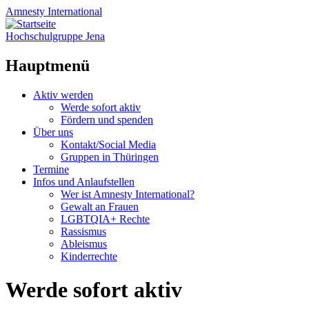
Amnesty
International
Hochschulgruppe Jena
Hauptmenü
Zum
Aktiv werden
Inhalt
Werde sofort aktiv
springen
Fördern und spenden
Über uns
Kontakt/Social Media
Gruppen in Thüringen
Termine
Infos und Anlaufstellen
Wer ist Amnesty International?
Gewalt an Frauen
LGBTQIA+ Rechte
Rassismus
Ableismus
Kinderrechte
Werde sofort aktiv